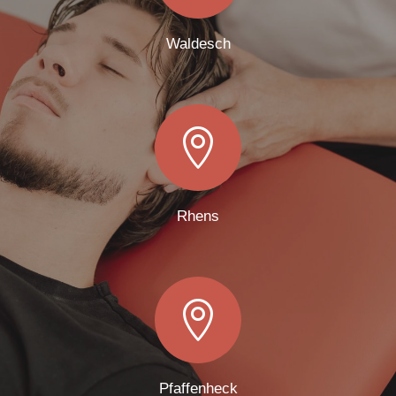
Waldesch

Rhens

Pfaffenheck