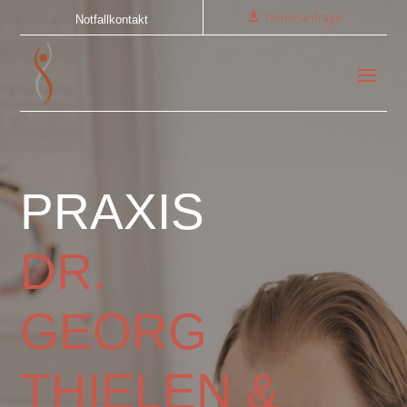
Terminanfrage
Notfallkontakt
PRAXIS
DR.
GEORG
THIELEN &