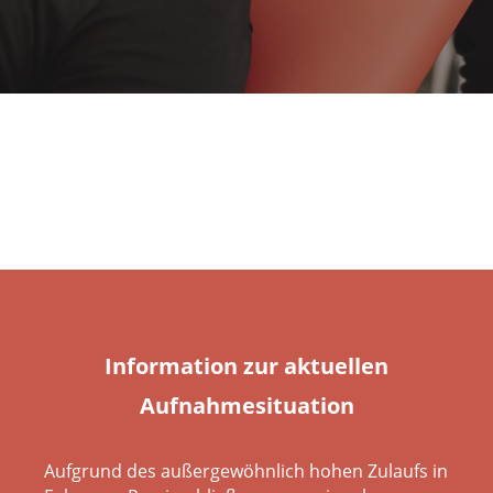
Information zur aktuellen
Aufnahmesituation
Aufgrund des außergewöhnlich hohen Zulaufs in