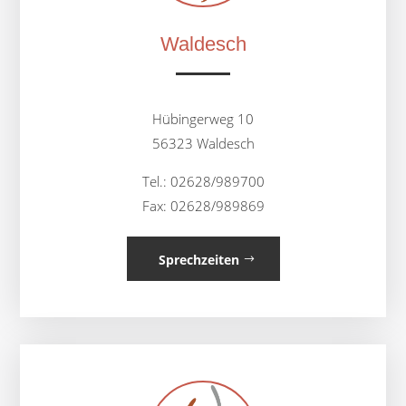
Waldesch
Hübingerweg 10
56323 Waldesch
Tel.: 02628/989700
Fax: 02628/989869
Sprechzeiten