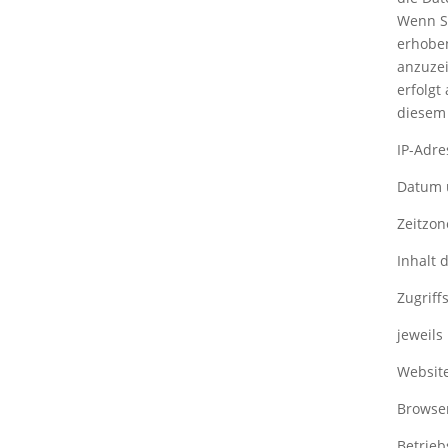
Wenn S
erhoben
anzuzei
erfolgt
diesem 
IP-Adre
Datum 
Zeitzo
Inhalt 
Zugriff
jeweil
Websit
Browse
Betrie