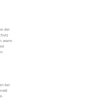
ei der
chutz
en, wann
mit
in
en bei
irekt
l-