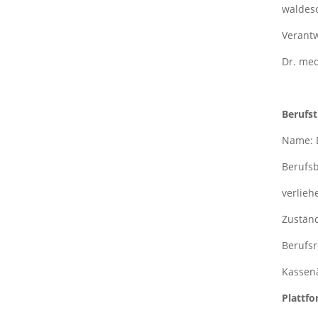
waldes
Verantw
Dr. med
Berufst
Name: D
Berufsb
verlieh
Zustän
Berufsr
Kassenä
Plattfo