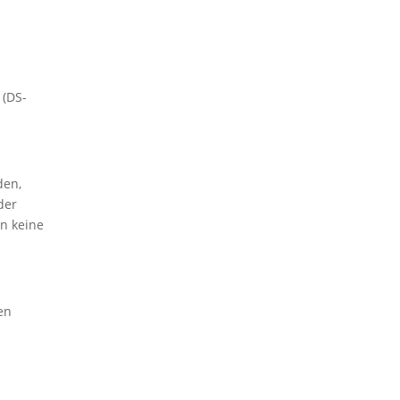
 (DS-
den,
der
rn keine
en