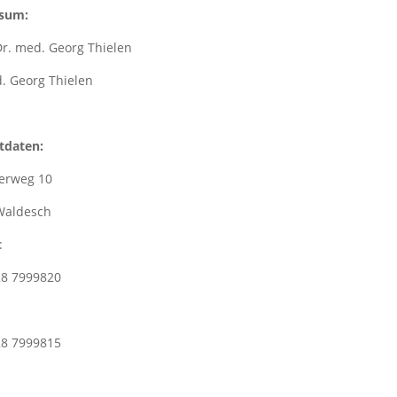
sum:
Dr. med. Georg Thielen
. Georg Thielen
tdaten:
erweg 10
Waldesch
:
28 7999820
28 7999815