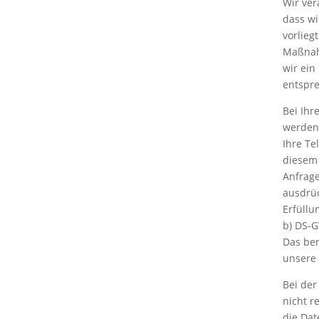
Wir ver
dass wi
vorliegt
Maßnahme
wir ein
entspre
Bei Ihr
werden 
Ihre Te
diesem
Anfrage
ausdrüc
Erfüllu
b) DS-G
Das ber
unsere 
Bei der
nicht r
die Dat