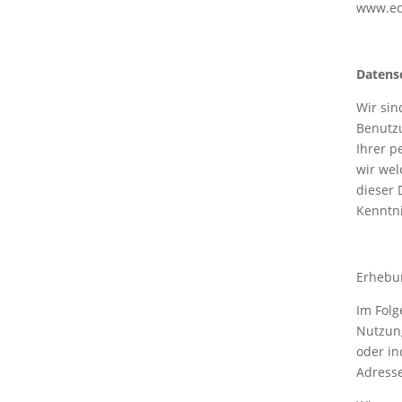
www.ec
Datensc
Wir sin
Benutzu
Ihrer p
wir wel
dieser
Kenntni
Erhebu
Im Folg
Nutzung
oder in
Adresse