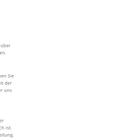
 über
en.
nen Sie
it der
er uns
er
h ist.
eitung.