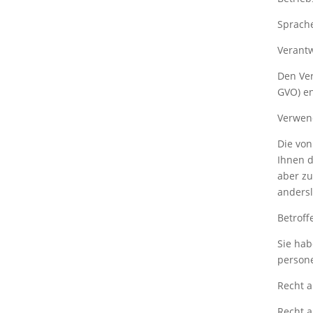
Sprache
Verantw
Den Ver
GVO) e
Verwen
Die von
Ihnen d
aber zu
andersl
Betroff
Sie hab
person
Recht a
Recht a