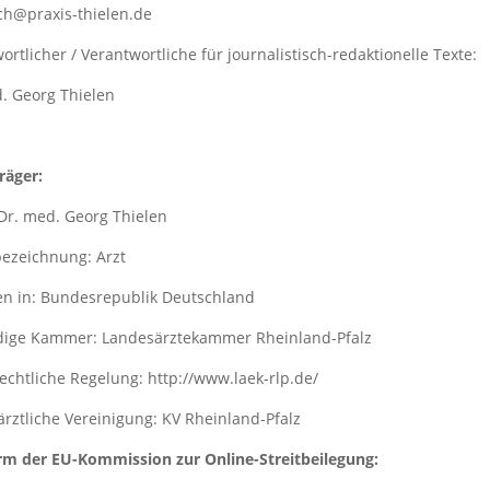
ch@praxis-thielen.de
ortlicher / Verantwortliche für journalistisch-redaktionelle Texte:
. Georg Thielen
räger:
r. med. Georg Thielen
ezeichnung: Arzt
en in: Bundesrepublik Deutschland
dige Kammer: Landesärztekammer Rheinland-Pfalz
echtliche Regelung: http://www.laek-rlp.de/
rztliche Vereinigung: KV Rheinland-Pfalz
rm der EU-Kommission zur Online-Streitbeilegung: