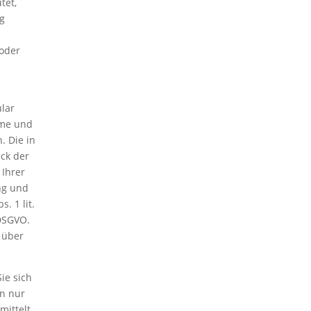
tet,
g
 oder
lar
ame und
. Die in
ck der
 Ihrer
ung und
. 1 lit.
 DSGVO.
 über
ie sich
en nur
ittelt.