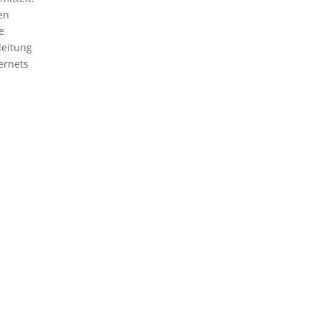
en
e
leitung
ernets