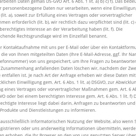
arbeiten Daten gemäß DS-GVO Art. 6 Abs. 1 lit. a) b) c) f). Das bedeu
r personenbezogene Daten nur verarbeiten, wenn eine Einwilligun
 (lit. a), soweit zur Erfüllung eines Vertrages oder vorvertraglicher
n erforderlich (lit. b), wir rechtlich dazu verpflichtet sind (lit. c)
 berechtigtes Interesse an der Verarbeitung haben (lit. f). Die
chende Rechtsgrundlage wird im Einzelfall benannt.
er Kontaktaufnahme mit uns per E-Mail oder über ein Kontaktformu
die von Ihnen mitgeteilten Daten (Ihre E-Mail-Adresse, ggf. Ihr N
lefonnummer) von uns gespeichert, um Ihre Fragen zu beantworten
 Zusammenhang anfallenden Daten löschen wir, nachdem der Zwe
 entfallen ist. Je nach Art der Anfrage erheben wir diese Daten mit
klichen Einwilligung gem. Art. 6 Abs. 1 lit. a) DSGVO, zur Abwickl
ng eines Vertrages oder vorvertraglicher Maßnahmen gem. Art. 6 Abs
VO oder bei einem berechtigten Interesse gem. Art. 6 Abs. 1 lit. f)
echtigte Interesse liegt dabei darin, Anfragen zu beantworten und
Produkte und Dienstleistungen zu informieren.
 ausschließlich informatorischen Nutzung der Website, also wenn S
egistrieren oder uns anderweitig Informationen übermitteln, werd
en erhoben, die Ihr Browser an den von uns genutzten Server überm